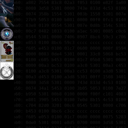
00000aa0: 83e8 0139 0554 5301 007e 0d8b 154c 5301 
00000ab0: 00c7 0482 1033 0100 a1ec 5301 0085 c0c6 
00000ac0: 0544 5301 0000 7406 8907 8bc6 59c3 c706 
00000ad0: e853 0100 8bc6 59c3 cccc cccc cccc cccc 
00000ae0: f605 e453 0100 01c7 0600 0000 000f 8594 
00000af0: 0000 0083 0de4 5301 0001 33c0 5068 bc53 
00000b00: 0100 c605 b453 0100 01c7 05b8 5301 0000 
00000b10: 0000 00a3 bc53 0100 a3c0 5301 00a3 c453 
00000b20: 0100 a3c8 5301 00a3 cc53 0100 a3d0 5301 
00000b30: 00a3 d453 0100 a3d8 5301 00ff 1508 3401 
00000b40: 0080 3d58 5301 0000 743d 833d 4c53 0100 
00000b50: 0074 34a1 5453 0100 3b05 5053 0100 7e27 
00000b60: b950 5301 00b8 0100 0000 f00f c101 4083 
00000b70: e801 3905 5453 0100 7e0d 8b15 4c53 0100 
00000b80: c704 82d0 3201 00c6 0545 5301 0000 c706 
00000b90: b453 0100 8bc6 c3cc cccc cccc cccc cccc 
00000ba0: f605 e053 0100 01c7 0600 0000 0075 5283 
00000bb0: 0de0 5301 0001 e8d5 0700 0080 3d58 5301 
00000bc0: 0000 743d 833d 4c53 0100 0074 34a1 5453 
00000bd0: 0100 3b05 5053 0100 7e27 b950 5301 00b8 
00000be0: 0100 0000 f00f c101 4083 e801 3905 5453
00000bf0: 0100 7e0d 8b15 4c53 0100 c704 82c0 3201 