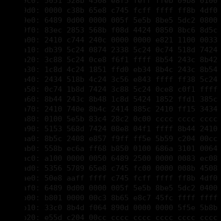
00001a00: 2410 c744 240c 0000 0000 e821 1100 0033 
00001a10: db39 5c24 0874 2338 5c24 0c74 518d 7424 
00001a20: 3c88 5c24 0ce8 f6f1 ffff 8b54 243c 8b42 
00001a30: 1c8d 4c24 1851 ffd0 eb34 8b4c 243c 8b54 
00001a40: 2434 518b 4c24 3c56 e843 ffff ff38 5c24 
00001a50: 0c74 1b8d 7424 3c88 5c24 0ce8 c0f1 ffff 
00001a60: 8b44 243c 8b48 1c8d 5424 1852 ffd1 385c 
00001a70: 2410 740e 8b4c 2414 885c 2410 ff15 3434 
00001a80: 0100 5e5b 83c4 28c2 0c00 cccc cccc cccc 
00001a90: 5153 568d 7424 08e8 04f1 ffff 8b44 2410 
00001aa0: 8b5c 2408 e857 f9ff ff5e 5b59 c204 00cc 
00001ab0: 558b ec6a ff68 b850 0100 686a 3101 0064 
00001ac0: a100 0000 0050 6489 2500 0000 0083 ec08 
00001ad0: 5356 5789 65e8 c745 fc00 0000 008b 4508 
00001ae0: 50e8 aaff ffff c745 fcff ffff ff8b 4df0 
00001af0: 6489 0d00 0000 005f 5e5b 8be5 5dc2 0400 
00001b00: b801 0000 00c3 8b65 e8c7 45fc ffff ffff 
00001b10: 33c0 8b4d f064 890d 0000 0000 5f5e 5b8b 
00001b20: e55d c204 00cc cccc cccc cccc cccc cccc 
00001b30: 83ec 388b 088b 5008 558b 680c 578b 7804 
00001b40: 8b40 1089 4c24 0c8b 4c24 4889 5424 148b
00001b50: 5104 6a01 8944 2420 528d 4424 2850 e8d3 
00001b60: 1300 0083 c40c 85c0 0f85 4f01 0000 5356 