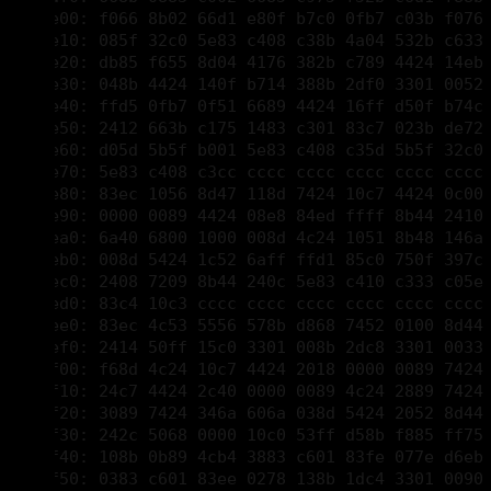
00001e30: 048b 4424 140f b714 388b 2df0 3301 0052 
00001e40: ffd5 0fb7 0f51 6689 4424 16ff d50f b74c 
00001e50: 2412 663b c175 1483 c301 83c7 023b de72 
00001e60: d05d 5b5f b001 5e83 c408 c35d 5b5f 32c0 
00001e70: 5e83 c408 c3cc cccc cccc cccc cccc cccc 
00001e80: 83ec 1056 8d47 118d 7424 10c7 4424 0c00 
00001e90: 0000 0089 4424 08e8 84ed ffff 8b44 2410 
00001ea0: 6a40 6800 1000 008d 4c24 1051 8b48 146a
00001eb0: 008d 5424 1c52 6aff ffd1 85c0 750f 397c 
00001ec0: 2408 7209 8b44 240c 5e83 c410 c333 c05e 
00001ed0: 83c4 10c3 cccc cccc cccc cccc cccc cccc 
00001ee0: 83ec 4c53 5556 578b d868 7452 0100 8d44 
00001ef0: 2414 50ff 15c0 3301 008b 2dc8 3301 0033 
00001f00: f68d 4c24 10c7 4424 2018 0000 0089 7424 
00001f10: 24c7 4424 2c40 0000 0089 4c24 2889 7424 
00001f20: 3089 7424 346a 606a 038d 5424 2052 8d44 
00001f30: 242c 5068 0000 10c0 53ff d58b f885 ff75 
00001f40: 108b 0b89 4cb4 3883 c601 83fe 077e d6eb 
00001f50: 0383 c601 83ee 0278 138b 1dc4 3301 0090 
00001f60: 8b54 b438 52ff d383 ee01 79f4 8bc7 5f5e 
00001f70: 5d5b 83c4 4cc3 cccc cccc cccc cccc cccc 
00001f80: 83ec 1056 8b74 241c 8b46 0c8b 4e08 3b48 
00001f90: 3475 0933 c05e 83c4 10c2 0800 578d 5424 