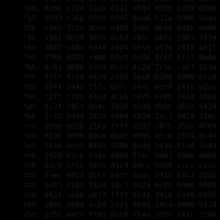
00001870: 5e28 53e8 ec18 0000 8b44 2424 895e 088b 
00001880: 4f04 894e 1066 8b50 0466 8956 188a 4006 
00001890: d0e8 83c4 0c24 0188 4620 8b4d 048b 5170 