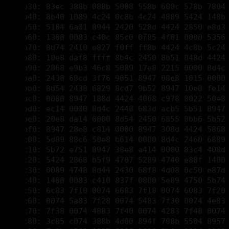
00001b70: 8d74 2410 e827 f0ff ff8b 4424 4c8b 5c24 
00001b80: 10e8 daf8 ffff 8b4c 2450 8b51 048d 4424 
00001b90: 2868 e9b3 46c8 5089 17e8 2215 0000 8d4c 
00001ba0: 2430 68cd 3f76 9051 8947 08e8 1015 0000 
00001bb0: 8d54 2438 6829 8cd7 9b52 8947 10e8 fe14 
00001bc0: 0000 8947 188d 4424 4068 c978 8022 50e8
00001bd0: ec14 0000 8d4c 2448 683d acb5 5b51 8947 
00001be0: 20e8 da14 0000 8d54 2450 6855 8bb6 5b52 
00001bf0: 8947 28e8 c814 0000 8947 308d 4424 5868 
00001c00: 5d89 88c6 50e8 b614 0000 8d4c 2460 6889 
00001c10: 5b72 e751 8947 38e8 a414 0000 83c4 408d 
00001c20: 5424 2868 b5f9 4707 5289 4740 e88f 1400 
00001c30: 0089 4748 8d44 2430 68f8 4d08 0c50 e87d 
00001c40: 1400 0083 c410 837f 0800 5e89 4750 5b74 
00001c50: 6c83 7f10 0074 6683 7f18 0074 6083 7f20 
00001c60: 0074 5a83 7f28 0074 5483 7f30 0074 4e83 
00001c70: 7f38 0074 4883 7f40 0074 4283 7f48 0074
00001c80: 3c85 c074 388b 4d00 894f 788b 5504 8957 
00001c90: 7c8b 4508 8987 8000 0000 8b0d 8834 0100 
00001ca0: 894d 0066 8b15 8c34 0100 8b4c 2414 6689 
00001cb0: 5504 a08e 3401 0088 4506 894d 015f 5d83 
00001cc0: c438 c208 00cc cccc cccc cccc cccc cccc 