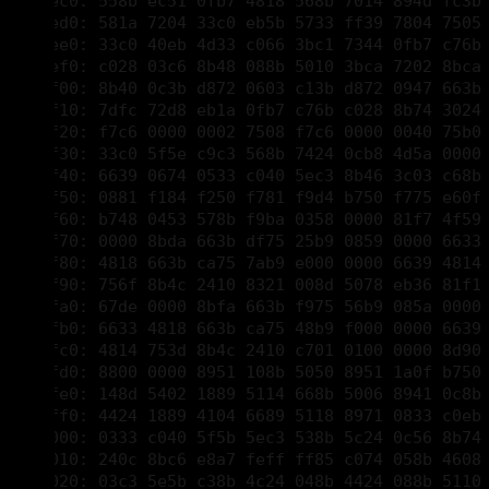
00002f00: 8b40 0c3b d872 0603 c13b d872 0947 663b 
00002f10: 7dfc 72d8 eb1a 0fb7 c76b c028 8b74 3024 
00002f20: f7c6 0000 0002 7508 f7c6 0000 0040 75b0 
00002f30: 33c0 5f5e c9c3 568b 7424 0cb8 4d5a 0000 
00002f40: 6639 0674 0533 c040 5ec3 8b46 3c03 c68b 
00002f50: 0881 f184 f250 f781 f9d4 b750 f775 e60f 
00002f60: b748 0453 578b f9ba 0358 0000 81f7 4f59 
00002f70: 0000 8bda 663b df75 25b9 0859 0000 6633 
00002f80: 4818 663b ca75 7ab9 e000 0000 6639 4814 
00002f90: 756f 8b4c 2410 8321 008d 5078 eb36 81f1 
00002fa0: 67de 0000 8bfa 663b f975 56b9 085a 0000 
00002fb0: 6633 4818 663b ca75 48b9 f000 0000 6639 
00002fc0: 4814 753d 8b4c 2410 c701 0100 0000 8d90 
00002fd0: 8800 0000 8951 108b 5050 8951 1a0f b750 
00002fe0: 148d 5402 1889 5114 668b 5006 8941 0c8b 
00002ff0: 4424 1889 4104 6689 5118 8971 0833 c0eb 
00003000: 0333 c040 5f5b 5ec3 538b 5c24 0c56 8b74 
00003010: 240c 8bc6 e8a7 feff ff85 c074 058b 4608 
00003020: 03c3 5e5b c38b 4c24 048b 4424 088b 5110 
00003030: 568d 34c2 83f8 1072 0533 c040 5ec3 8b06 
00003040: 85c0 7509 3946 045e 0f94 c040 c38b 5604
00003050: 03d0 3b51 1a77 e250 51e8 aaff ffff 8b54 
00003060: 241c 5959 8b4c 2410 8901 8b46 0489 0233 