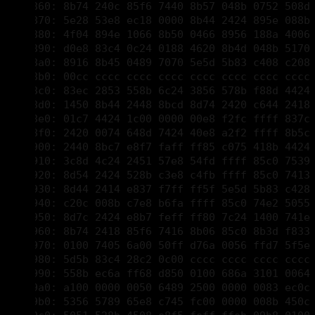
000018a0: 8916 8b45 0489 7070 5e5d 5b83 c408 c208 
000018b0: 00cc cccc cccc cccc cccc cccc cccc cccc 
000018c0: 83ec 2853 558b 6c24 3856 578b f88d 4424 
000018d0: 1450 8b44 2448 8bcd 8d74 2420 c644 2418 
000018e0: 01c7 4424 1c00 0000 00e8 f2fc ffff 837c 
000018f0: 2420 0074 648d 7424 40e8 a2f2 ffff 8b5c 
00001900: 2440 8bc7 e8f7 faff ff85 c075 418b 4424
00001910: 3c8d 4c24 2451 57e8 54fd ffff 85c0 7539 
00001920: 8d54 2424 528b c3e8 c4fb ffff 85c0 7413 
00001930: 8d44 2414 e837 f7ff ff5f 5e5d 5b83 c428 
00001940: c20c 008b c7e8 b6fa ffff 85c0 74e2 5055 
00001950: 8d7c 2424 e8b7 feff ff80 7c24 1400 741e 
00001960: 8b74 2418 85f6 7416 8b06 85c0 8b3d f833 
00001970: 0100 7405 6a00 50ff d76a 0056 ffd7 5f5e 
00001980: 5d5b 83c4 28c2 0c00 cccc cccc cccc cccc 
00001990: 558b ec6a ff68 d850 0100 686a 3101 0064 
000019a0: a100 0000 0050 6489 2500 0000 0083 ec0c 
000019b0: 5356 5789 65e8 c745 fc00 0000 008b 450c 
000019c0: 5051 528b 4508 e8f5 feff ffeb 09b8 0100 
000019d0: 0000 c38b 65e8 c745 fcff ffff ff8b 4df0 
000019e0: 6489 0d00 0000 005f 5e5b 8be5 5dc2 0800 
000019f0: 83ec 2853 568b f08d 4424 0850 8bc6 8d5c 