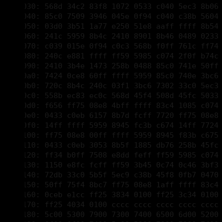
00003070: c039 015e 0f94 c0c3 568b f0ff 761c ff74 
00003080: 240c e881 ffff ff59 5985 c074 2f0f b74c 
00003090: 2410 3b4e 1473 258b 0488 85c0 741e 50ff 
000030a0: 7424 0ce8 60ff ffff 5959 85c0 740e 3bc6 
000030b0: 720c 8b4c 240c 03f1 3bc6 7302 33c0 5ec3 
000030c0: 558b ec83 ec0c 568d 45f4 508d 45fc 5033 
000030d0: f656 ff75 08e8 4bff ffff 83c4 1085 c074 
000030e0: 0433 c0eb 6157 8b7d fcff 7720 ff75 08e8 
000030f0: 14ff ffff 5959 8945 fc3b c674 14ff 7724 
00003100: ff75 08e8 00ff ffff 5959 8945 f83b c675 
00003110: 0433 c0eb 3053 8b5f 1885 db76 258b 45fc 
00003120: ff34 b0ff 7508 e8dd feff ff59 5985 c074 
00003130: 1150 e8fc fcff ff59 3b45 0c74 0c46 3bf3 
00003140: 72db 33c0 5b5f 5ec9 c38b 45f8 0fb7 0470 
00003150: 50ff 75f4 8bc7 ff75 08e8 1aff ffff 83c4 
00003160: 0ceb e1cc ff25 3834 0100 ff25 3c34 0100 
00003170: ff25 4034 0100 cccc cccc cccc cccc cccc 
00003180: 5c00 5300 7900 7300 7400 6500 6d00 5200 
00003190: 6f00 6f00 7400 5c00 5300 7900 7300 7400 
000031a0: 6500 6d00 3300 3200 5c00 6800 6100 6c00 
000031b0: 2e00 6400 6c00 6c00 0000 cccc cccc cccc 
000031c0: 5c00 4400 6500 7600 6900 6300 6500 5c00 