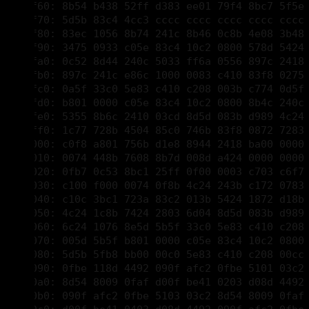
00001fa0: 0c52 8d44 240c 5033 ff6a 0556 897c 2418 
00001fb0: 897c 241c e86c 1000 0083 c410 83f8 0275 
00001fc0: 0a5f 33c0 5e83 c410 c208 003b c774 0d5f 
00001fd0: b801 0000 c05e 83c4 10c2 0800 8b4c 240c 
00001fe0: 5355 8b6c 2410 03cd 8d5d 083b d989 4c24 
00001ff0: 1c77 728b 4504 85c0 746b 83f8 0872 7283 
00002000: c0f8 a801 756b d1e8 8944 2418 ba00 0000 
00002010: 0074 448b 7608 8b7d 008d a424 0000 0000 
00002020: 0fb7 0c53 8bc1 25ff 0f00 0003 c703 c6f7 
00002030: c100 f000 0074 0f8b 4c24 243b c172 0783 
00002040: c10c 3bc1 723a 83c2 013b 5424 1872 d18b 
00002050: 4c24 1c8b 7424 2803 6d04 8d5d 083b d989 
00002060: 6c24 1076 8e5d 5b5f 33c0 5e83 c410 c208 
00002070: 005d 5b5f b801 0000 c05e 83c4 10c2 0800 
00002080: 5d5b 5fb8 bb00 00c0 5e83 c410 c208 00cc 
00002090: 0fbe 118d 4492 090f afc2 0fbe 5101 03c2 
000020a0: 8d54 8009 0faf d00f be41 0203 d08d 4492 
000020b0: 090f afc2 0fbe 5103 03c2 8d54 8009 0faf 
000020c0: d00f be41 0403 d08d 4492 090f afc2 0fbe 
000020d0: 5105 03c2 8d54 8009 0faf d00f be41 060f 
000020e0: be49 0703 d08d 4492 090f afc2 03c1 c3cc 
000020f0: 8bce 33c0 81e9 6434 0100 8d9b 0000 0000 