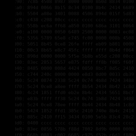
00001cd0: 558b ec6a ff68 a850 0100 686a 3101 0064 
00001ce0: a100 0000 0050 6489 2500 0000 0083 ec08 
00001cf0: 5356 5789 65e8 c745 fc00 0000 008b 4508 
00001d00: 5051 8b45 0ce8 26fe ffff eb09 b801 0000 
00001d10: 00c3 8b65 e8c7 45fc ffff ffff 8b4d f064 
00001d20: 890d 0000 0000 5f5e 5b8b e55d c208 00cc 
00001d30: 83ec 2853 5657 e875 fdff ff8b f085 f60f 
00001d40: 8485 0000 008d 4424 0850 8bc7 8d5c 2410 
00001d50: c744 240c 0000 0000 e8d3 0d00 0033 db39 
00001d60: 5c24 0874 2338 5c24 0c74 4b8d 7424 3488 
00001d70: 5c24 0ce8 a8ee ffff 8b54 2434 8b42 1c8d 
00001d80: 4c24 1851 ffd0 eb2e 8b4c 2434 5651 8bcf 
00001d90: e83b ffff ff38 5c24 0c74 1b8d 7424 3488 
00001da0: 5c24 0ce8 78ee ffff 8b44 2434 8b48 1c8d 
00001db0: 5424 1852 ffd1 385c 2410 740e 8b4c 2414 
00001dc0: 885c 2410 ff15 3434 0100 5e5b 83c4 28c2 
00001dd0: 0400 cccc cccc cccc cccc cccc cccc cccc 
00001de0: 83ec 0856 578b f88d 7002 8d9b 0000 0000 
00001df0: 668b 0883 c002 6685 c975 f52b c6d1 f88b 
00001e00: f066 8b02 66d1 e80f b7c0 0fb7 c03b f076 
00001e10: 085f 32c0 5e83 c408 c38b 4a04 532b c633 
00001e20: db85 f655 8d04 4176 382b c789 4424 14eb 