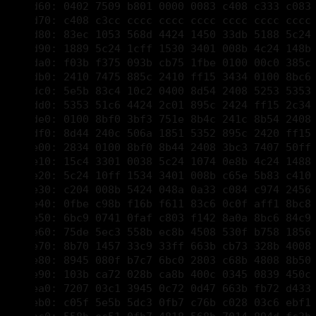
00002ea0: 7207 03c1 3945 0c72 0d47 663b fb72 d433 
00002eb0: c05f 5e5b 5dc3 0fb7 c76b c028 03c6 ebf1 
00002ec0: 558b ec51 0fb7 4818 568b 7014 894d fc3b 
00002ed0: 581a 7204 33c0 eb5b 5733 ff39 7804 7505 
00002ee0: 33c0 40eb 4d33 c066 3bc1 7344 0fb7 c76b
00002ef0: c028 03c6 8b48 088b 5010 3bca 7202 8bca 